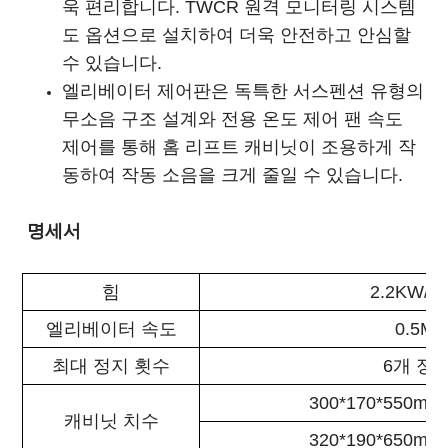
욱 편리합니다. TWCR 원격 모니터링 시스템
도 옵션으로 설치하여 더욱 안전하고 안심할
수 있습니다.
엘리베이터 제어판은 독특한 서스펜션 유형의
무소음 구조 설계와 전용 온도 제어 팬 속도
제어를 통해 홈 리프트 캐비닛이 조용하게 작
동하여 작동 소음을 크게 줄일 수 있습니다.
명세서
힘
2.2KW/3
엘리베이터 속도
0.5M/
최대 정지 횟수
6개 정
300*170*550mm
캐비닛 치수
320*190*650mm