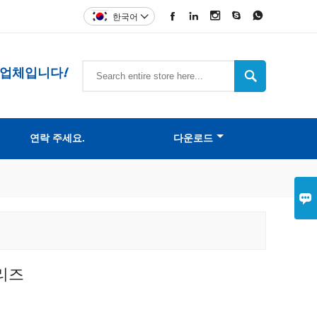





한국어

조업체입니다!

연락 주세요.
다운로드

리즈