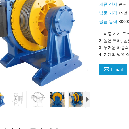
제품 산지
중국
납품 가격
15일
공급 능력
800
1. 이중 지지 구
2. 높은 부하, 
3. 무거운 하중
4. 기계의 방열

Email