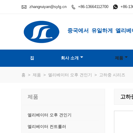

zhangruiyan@sylg.cn
+86-13664112700

+86-13

중국에서 유일하게 엘리베
집
회사 소개
제품
홈
>
제품
>
엘리베이터 오후 견인기
>
고하중 시리즈
제품
고하
엘리베이터 오후 견인기
엘리베이터 컨트롤러