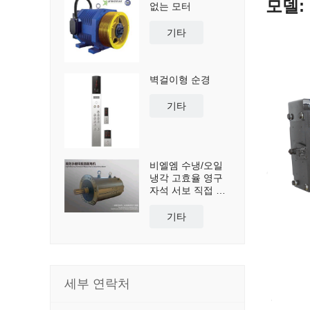
모델:
없는 모터
기타
벽걸이형 순경
기타
비엘엠 수냉/오일
냉각 고효율 영구
자석 서보 직접 구
동 모터
기타
세부 연락처