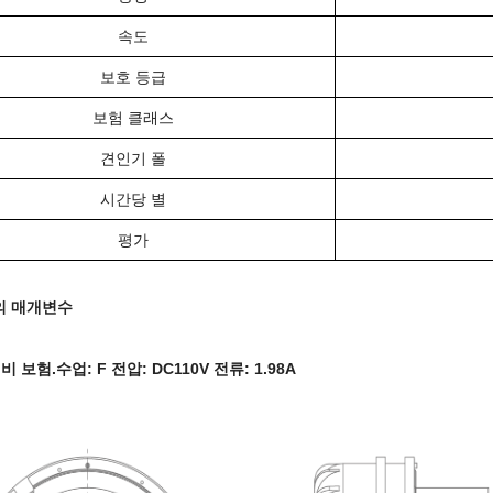
속도
보호 등급
보험 클래스
견인기 폴
시간당 별
평가
의 매개변수
 보험.수업: F 전압: DC110V 전류: 1.98A