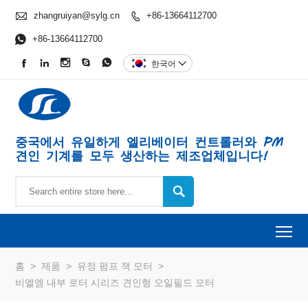

zhangruiyan@sylg.cn
+86-13664112700


+86-13664112700





한국어

중국에서 유일하게 엘리베이터 컨트롤러와 PM
견인 기계를 모두 생산하는 제조업체입니다!

To
홈
>
제품
>
유정 펌프 잭 모터
>
비엘엠 내부 로터 시리즈 견인형 오일필드 모터