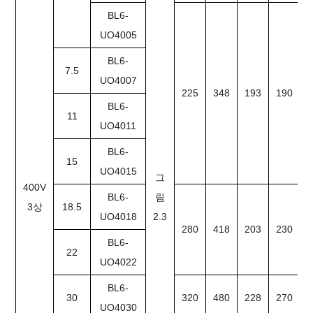
BL6-
UO4005
BL6-
7.5
UO4007
225
348
193
190
BL6-
11
UO4011
BL6-
15
UO4015
그
400V
BL6-
림
3상
18.5
UO4018
2.3
280
418
203
230
BL6-
22
UO4022
BL6-
30
320
480
228
270
UO4030