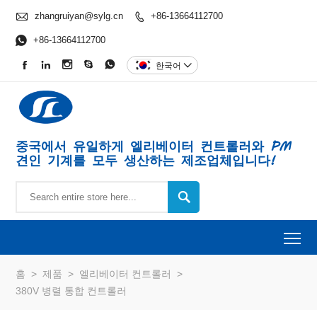

zhangruiyan@sylg.cn
+86-13664112700


+86-13664112700





한국어

중국에서 유일하게 엘리베이터 컨트롤러와 PM
견인 기계를 모두 생산하는 제조업체입니다!

To
홈
>
제품
>
엘리베이터 컨트롤러
>
380V 병렬 통합 컨트롤러