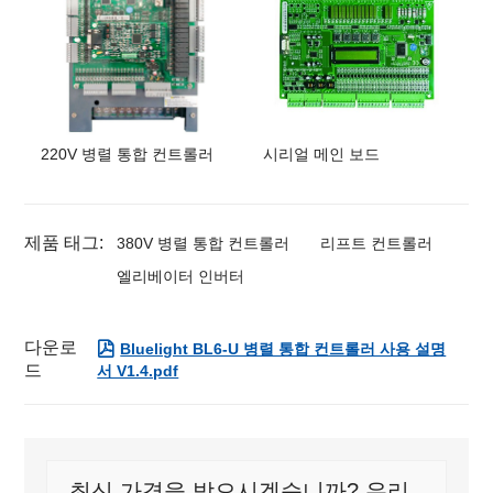
220V 병렬 통합 컨트롤러
시리얼 메인 보드
제품 태그:
380V 병렬 통합 컨트롤러
리프트 컨트롤러
엘리베이터 인버터
다운로

Bluelight BL6-U 병렬 통합 컨트롤러 사용 설명
드
서 V1.4.pdf
최신 가격을 받으시겠습니까? 우리