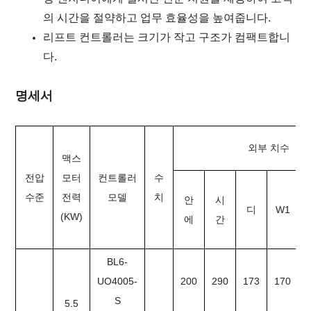
의 시간을 절약하고 업무 효율성을 높여줍니다.
리프트 컨트롤러는 크기가 작고 구조가 컴팩트합니
다.
명세서
외부 치수
맥스
전압
모터
컨트롤러
수
수준
전력
모델
치
안
시
디
W1
(KW)
에
간
BL6-
UO4005-
200
290
173
170
S
5.5