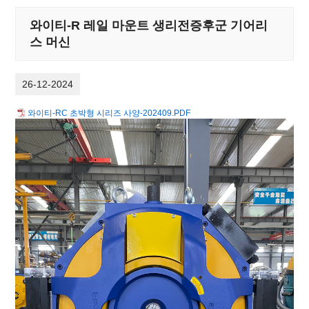
와이티-R 레일 마운트 생리전증후군 기어리
스 머신
26-12-2024
와이티-RC 초박형 시리즈 사양-202409.PDF