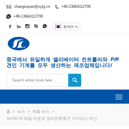

zhangruiyan@sylg.cn
+86-13664112700


+86-13664112700





한국어

중국에서 유일하게 엘리베이터 컨트롤러와 PM
견인 기계를 모두 생산하는 제조업체입니다!

To
홈
>
뉴스
>
제품 뉴스
>
와이티-R 레일 마운트 생리전증후군 기어리스 머신