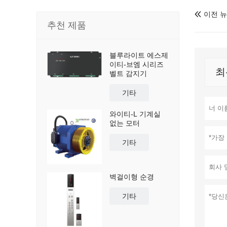
이전 

추천 제품
블루라이트 에스제
이티-브엠 시리즈
최
벨트 감지기
기타
와이티-L 기계실
없는 모터
기타
벽걸이형 순경
기타