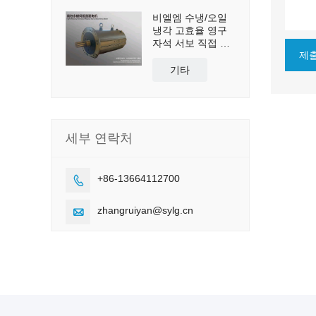
비엘엠 수냉/오일
냉각 고효율 영구
자석 서보 직접 구
제
동 모터
기타
세부 연락처
+86-13664112700

zhangruiyan@sylg.cn
