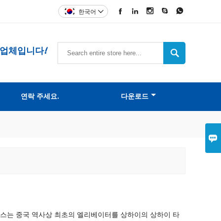





한국어

조업체입니다!

연락 주세요.
다운로드

오티스는 중국 역사상 최초의 엘리베이터를 상하이의 상하이 타