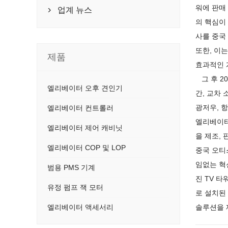
워에 판매
업계 뉴스

의 핵심이
사를 중국
또한, 이
제품
효과적인 
그 후 
엘리베이터 오후 견인기
간, 교차
광저우, 항
엘리베이터 컨트롤러
엘리베이터
엘리베이터 제어 캐비닛
을 제조,
엘리베이터 COP 및 LOP
중국 오티
임없는 혁
범용 PMS 기계
진 TV 
유정 펌프 잭 모터
로 설치된
엘리베이터 액세서리
솔루션을 