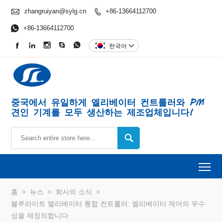

zhangruiyan@sylg.cn
+86-13664112700


+86-13664112700





한국어

중국에서 유일하게 엘리베이터 컨트롤러와 PM
견인 기계를 모두 생산하는 제조업체입니다!

To
홈
>
뉴스
>
회사의 소식
>
블루라이트 엘리베이터 통합 ​​컨트롤러: 엘리베이터 제어의 우수
성을 재정의합니다