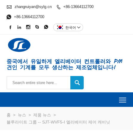

zhangruiyan@sylg.cn
+86-13664112700


+86-13664112700





한국어

중국에서 유일하게 엘리베이터 컨트롤러와 PM
견인 기계를 모두 생산하는 제조업체입니다!

To
홈
>
뉴스
>
제품 뉴스
>
블루라이트 그룹 -- SJT-WVF5-I 엘리베이터 제어 캐비닛