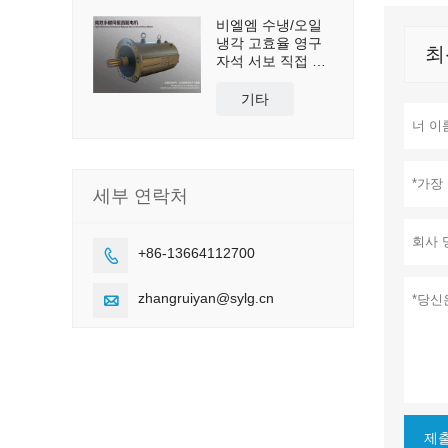
비엘엠 수냉/오일
냉각 고효율 영구
최
자석 서보 직접 구
동 모터
기타
세부 연락처
+86-13664112700

zhangruiyan@sylg.cn

제