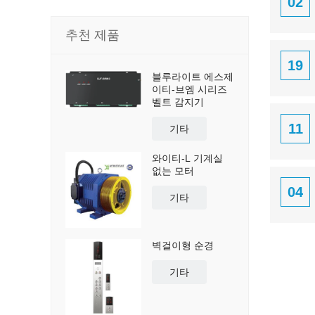
02
추천 제품
19
블루라이트 에스제
이티-브엠 시리즈
벨트 감지기
11
기타
와이티-L 기계실
없는 모터
04
기타
벽걸이형 순경
기타