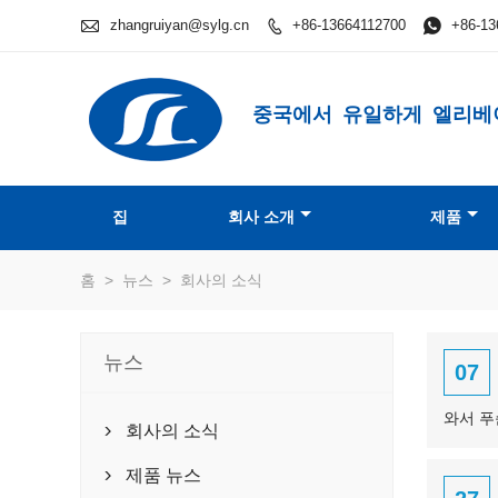

zhangruiyan@sylg.cn
+86-13664112700

+86-13

중국에서 유일하게 엘리베
집
회사 소개
제품
홈
>
뉴스
>
회사의 소식
뉴스
07
와서 푸
회사의 소식

제품 뉴스
