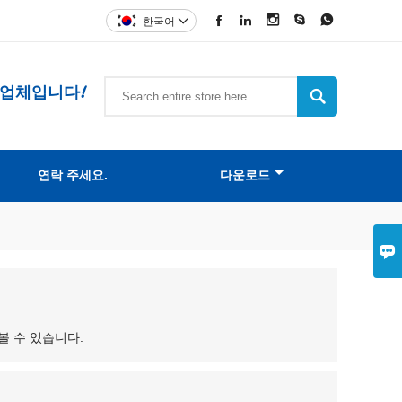





한국어

조업체입니다!

연락 주세요.
다운로드

 볼 수 있습니다.